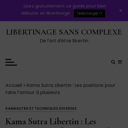
Lisez gratuitement ce guide pour bien
+
débuter en libertinage
Télécharger >>
P
LIBERTINAGE SANS COMPLEXE
a
s
De l'art d'être libertin
s
e
r
a
u
c
Accueil
»
Kama Sutra Libertin : Les positions pour
o
faire l’amour à plusieurs
n
t
KAMASUTRA ET TECHNIQUES DIVERSES
e
n
Kama Sutra Libertin : Les
u