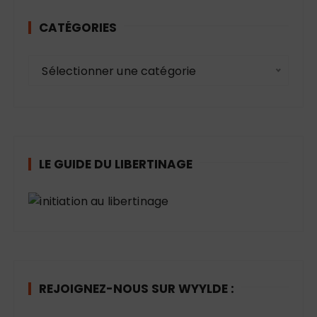
CATÉGORIES
C
Sélectionner une catégorie
a
t
é
g
o
LE GUIDE DU LIBERTINAGE
r
i
e
s
REJOIGNEZ-NOUS SUR WYYLDE :