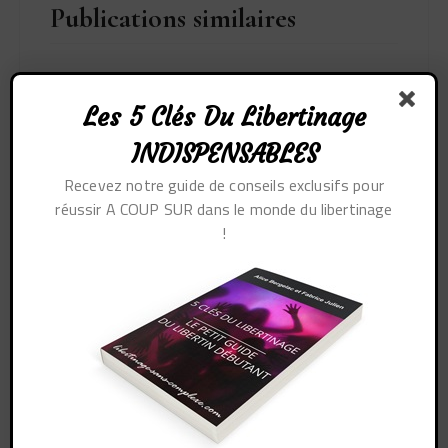
Publications similaires
Comment participer à un
gang bang ?
Les 5 Clés Du Libertinage
INDISPENSABLES
PAR
ALICE ET FABRICE
Recevez notre guide de conseils exclusifs pour
réussir A COUP SUR dans le monde du libertinage
Top 7 des accessoires
!
BDSM pour débutants
PAR
ALICE ET FABRICE
Laisser un commentaire