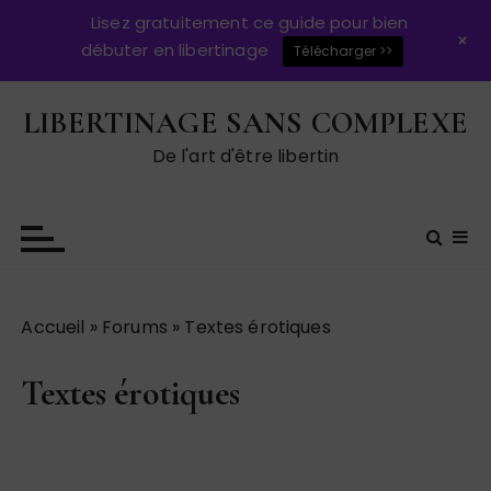
Lisez gratuitement ce guide pour bien
+
débuter en libertinage
Télécharger >>
P
LIBERTINAGE SANS COMPLEXE
a
s
De l'art d'être libertin
s
e
r
a
u
c
Accueil
»
Forums
»
Textes érotiques
o
n
Textes érotiques
t
e
n
u