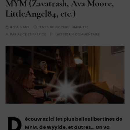
MYM (Zavatrash, Ava Moore,
LittleAngel84, etc.)
IL Y'A 5 ANS
TEMPS DE LECTURE :
3MINUTES
PAR
ALICE ET FABRICE
LAISSEZ UN COMMENTAIRE
D
écouvrez ici les plus belles libertines de
MYM, de Wyylde, et autres… On va