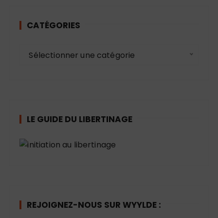
CATÉGORIES
C
Sélectionner une catégorie
a
t
é
g
o
LE GUIDE DU LIBERTINAGE
r
i
e
s
REJOIGNEZ-NOUS SUR WYYLDE :