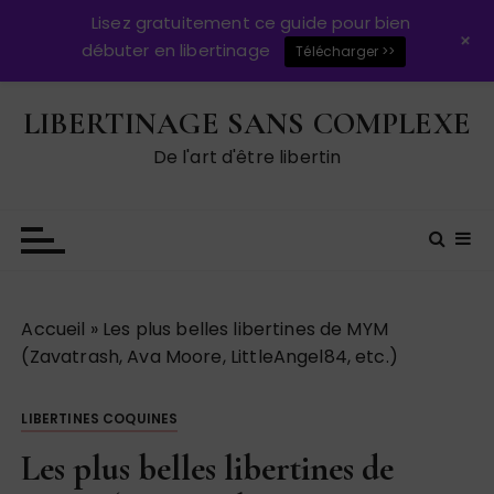
Lisez gratuitement ce guide pour bien
+
débuter en libertinage
Télécharger >>
P
LIBERTINAGE SANS COMPLEXE
a
s
De l'art d'être libertin
s
e
r
a
u
c
Accueil
»
Les plus belles libertines de MYM
o
(Zavatrash, Ava Moore, LittleAngel84, etc.)
n
t
LIBERTINES COQUINES
e
n
Les plus belles libertines de
u