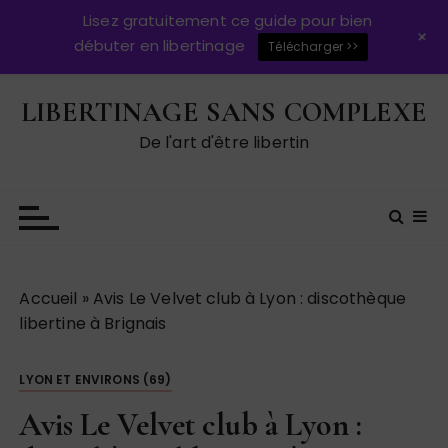
Lisez gratuitement ce guide pour bien
+
débuter en libertinage
Télécharger >>
P
LIBERTINAGE SANS COMPLEXE
a
s
De l'art d'être libertin
s
e
r
a
u
c
Accueil
»
Avis Le Velvet club à Lyon : discothèque
o
libertine à Brignais
n
t
LYON ET ENVIRONS (69)
e
n
Avis Le Velvet club à Lyon :
u