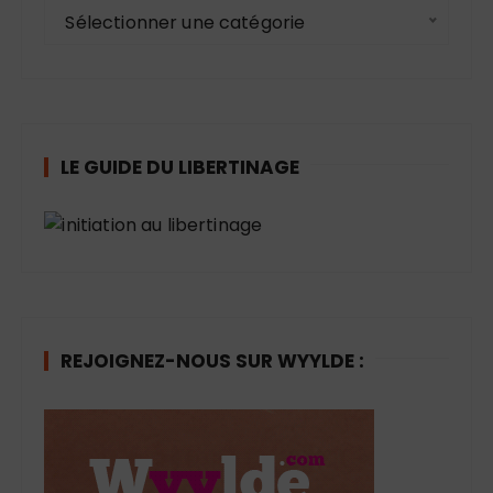
C
Sélectionner une catégorie
a
t
é
g
o
LE GUIDE DU LIBERTINAGE
r
i
e
s
REJOIGNEZ-NOUS SUR WYYLDE :