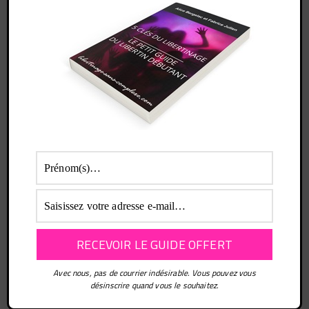
Essayez. Vous pouvez vous désinscrire à tout moment.
PUBLICATION PRÉCÉDENTE
Sauna Libertin Histoire d'eau à Lyon
PUBLICATION SUIVANTE
Avec nous, pas de courrier indésirable. Vous pouvez vous
Avis La Chrysalide Club Libertin La Seyne Sur
désinscrire quand vous le souhaitez.
Mer