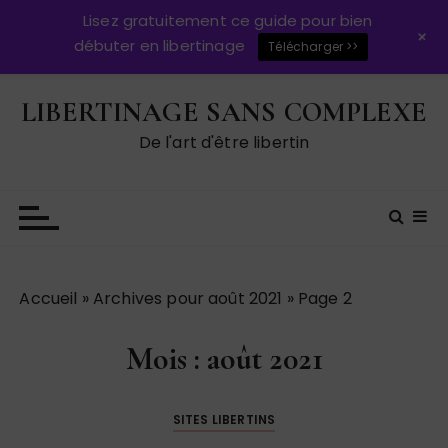
Lisez gratuitement ce guide pour bien
+
débuter en libertinage
Télécharger >>
P
LIBERTINAGE SANS COMPLEXE
a
s
De l'art d'être libertin
s
e
r
a
u
c
Accueil
»
Archives pour août 2021
»
Page 2
o
n
Mois :
août 2021
t
e
n
SITES LIBERTINS
u