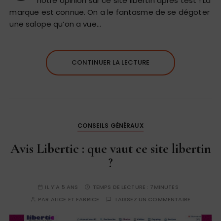
notre opinion sur ce site libertin après test ! La
marque est connue. On a le fantasme de se dégoter
une salope qu’on a vue…
CONTINUER LA LECTURE
CONSEILS GÉNÉRAUX
Avis Libertic : que vaut ce site libertin
?
IL Y'A 5 ANS
TEMPS DE LECTURE :
7MINUTES
PAR
ALICE ET FABRICE
LAISSEZ UN COMMENTAIRE