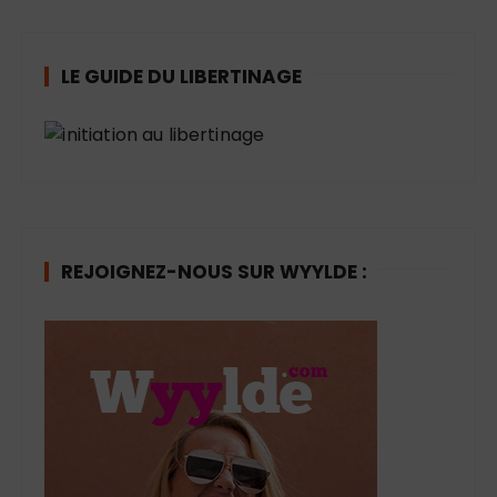
é
g
o
LE GUIDE DU LIBERTINAGE
r
i
e
s
REJOIGNEZ-NOUS SUR WYYLDE :