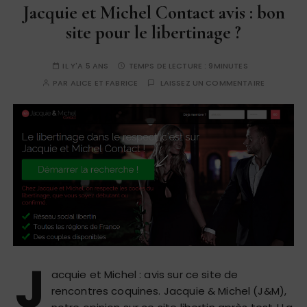
Jacquie et Michel Contact avis : bon
site pour le libertinage ?
IL Y'A 5 ANS
TEMPS DE LECTURE :
9MINUTES
PAR
ALICE ET FABRICE
LAISSEZ UN COMMENTAIRE
J
acquie et Michel : avis sur ce site de
rencontres coquines. Jacquie & Michel (J&M),