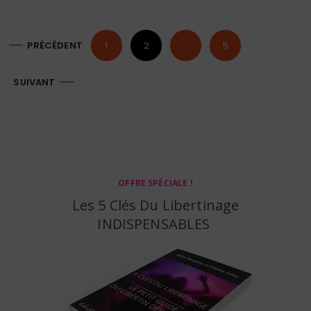
N
PRÉCÉDENT
1
2
…
5
a
v
SUIVANT
i
g
a
t
i
OFFRE SPÉCIALE !
Les 5 Clés Du Libertinage
o
INDISPENSABLES
n
d
e
s