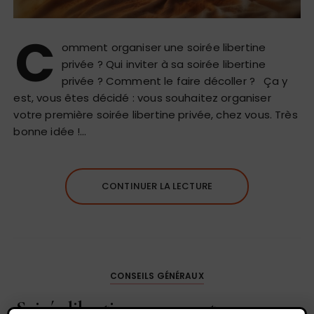
C
omment organiser une soirée libertine
privée ? Qui inviter à sa soirée libertine
privée ? Comment le faire décoller ? Ça y
est, vous êtes décidé : vous souhaitez organiser
votre première soirée libertine privée, chez vous. Très
bonne idée !…
CONTINUER LA LECTURE
CONSEILS GÉNÉRAUX
Soirée libertine : comment ça se passe