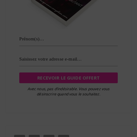
a
r
t
i
c
l
e
s
Avec nous, pas d’indésirable. Vous pouvez vous
désinscrire quand vous le souhaitez.