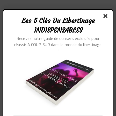
Les 5 Clés Du Libertinage
INDISPENSABLES
Recevez notre guide de conseils exclusifs pour
Profil
réussir A COUP SUR dans le monde du libertinage
!
Sujets démarrés
Mes réponses
Engagements
Mes favoris
Toutes mes
réponses sur les
forums
Aucune réponse n’a été trouvée ici.