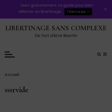
Lisez gratuitement ce guide pour bien
+
débuter en libertinage
Télécharger >>
P
LIBERTINAGE SANS COMPLEXE
a
s
De l'art d'être libertin
s
e
r
a
u
c
Accueil
o
n
sssrvide
t
e
n
u