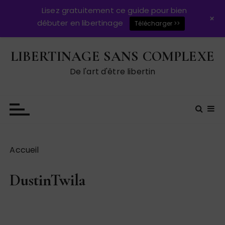
Lisez gratuitement ce guide pour bien
+
débuter en libertinage
Télécharger >>
P
LIBERTINAGE SANS COMPLEXE
a
s
De l'art d'être libertin
s
e
r
a
u
c
Accueil
o
n
DustinTwila
t
e
n
u