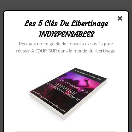
Les 5 Clés Du Libertinage
INDISPENSABLES
Recevez notre guide de conseils exclusifs pour
Profil
réussir A COUP SUR dans le monde du libertinage
!
Sujets démarrés
Mes réponses
Engagements
Mes favoris
Toutes mes
réponses sur les
forums
Aucune réponse n’a été trouvée ici.