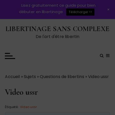
Lisez gratuitement ce guide pour bien
+
débuter en libertinage
Télécharger >>
P
LIBERTINAGE SANS COMPLEXE
a
s
De l'art d'être libertin
s
e
r
a
u
c
Accueil
»
Sujets
»
Questions de libertins
»
Video ussr
o
n
Video ussr
t
e
n
Étiqueté :
Video ussr
u