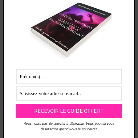
very first MTV Music Video Awards, penetrated one of the
television broadcasts of the State Television and Radio
Broadcasting Company
Auteur
Messages
Affichage de 1 message (sur 1 au total)
You must be logged in to reply to this topic.
Identifiant:
Mot de passe:
Rester connecté
Avec nous, pas de courrier indésirable. Vous pouvez vous
désinscrire quand vous le souhaitez.
Connexion