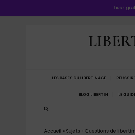
Lisez gr
P
LIBER
a
s
s
e
r
a
LES BASES DU LIBERTINAGE
RÉUSSIR
u
c
BLOG LIBERTIN
LE GUID
o
n
t
e
n
Accueil
»
Sujets
»
Questions de libertin
u