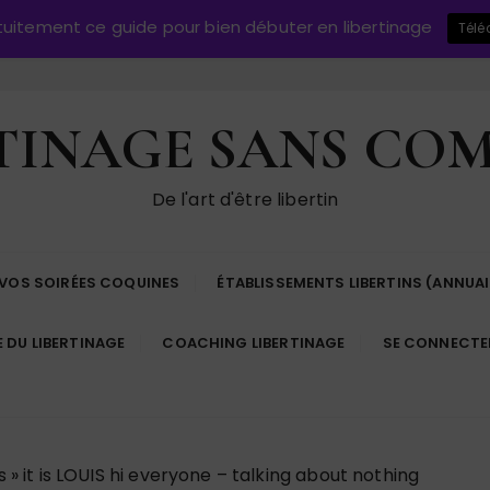
atuitement ce guide pour bien débuter en libertinage
Télé
TINAGE SANS CO
De l'art d'être libertin
 VOS SOIRÉES COQUINES
ÉTABLISSEMENTS LIBERTINS (ANNUAI
E DU LIBERTINAGE
COACHING LIBERTINAGE
SE CONNECTE
s
»
it is LOUIS hi everyone – talking about nothing