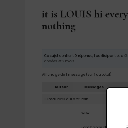
it is LOUIS hi ever
nothing
Ce sujet contient 0 réponse, 1 participant et a é
années et 2 mois
.
Affichage de 1 message (sur 1 au total)
Auteur
Messages
18 mai 2023 à 11 h 25 min
wow
R
i am happy of approval 