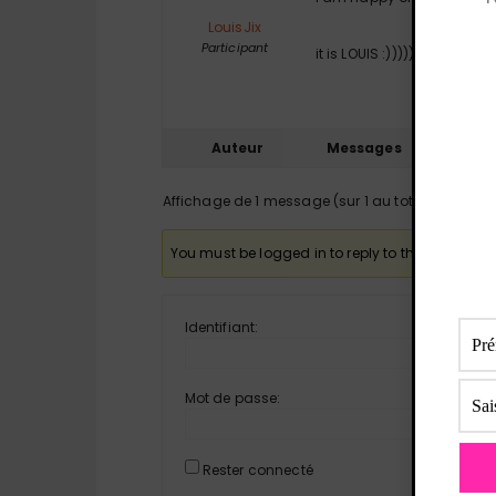
LouisJix
Participant
it is LOUIS :)))))))))))))))))))
Auteur
Messages
Affichage de 1 message (sur 1 au total)
You must be logged in to reply to this topic.
Identifiant:
Mot de passe:
Rester connecté