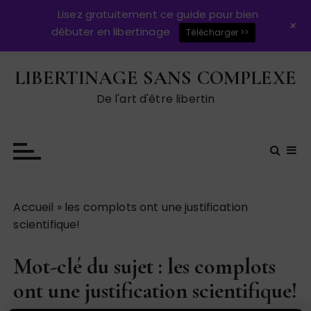
Lisez gratuitement ce guide pour bien
+
débuter en libertinage
Télécharger >>
P
LIBERTINAGE SANS COMPLEXE
a
s
De l'art d'être libertin
s
e
r
a
u
c
Accueil
»
les complots ont une justification
o
scientifique!
n
t
Mot-clé du sujet : les complots
e
n
ont une justification scientifique!
u