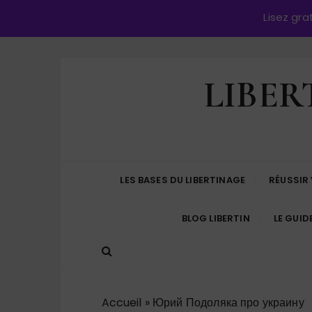
Lisez gr
P
LIBER
a
s
s
e
r
a
LES BASES DU LIBERTINAGE
RÉUSSIR
u
c
BLOG LIBERTIN
LE GUID
o
n
t
e
n
Accueil
»
Юрий Подоляка про украину
u