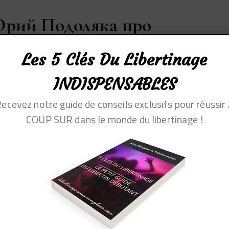
 Юрий Подоляка про
Les 5 Clés Du Libertinage
INDISPENSABLES
ecevez notre guide de conseils exclusifs pour réussir
COUP SUR dans le monde du libertinage !
Participa
Message
Dernière publication
nts
s
1
1
il y a 4 années et 3
mois
de libertins
podolyakagew