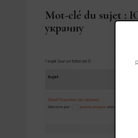
Mot-clé du sujet :
украину
R
1 sujet (sur un total de 1)
Sujet
Юрий Подоляка про украину
Démarré par :
podolyakagew
dans :
Questions 